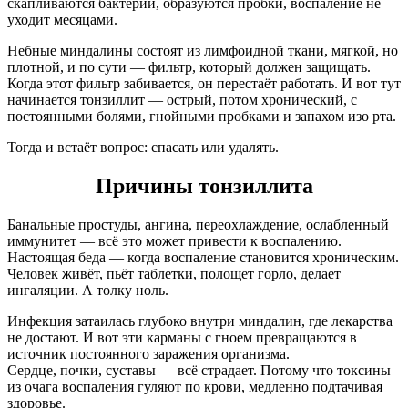
скапливаются бактерии, образуются пробки, воспаление не
уходит месяцами.
Небные миндалины состоят из лимфоидной ткани, мягкой, но
плотной, и по сути — фильтр, который должен защищать.
Когда этот фильтр забивается, он перестаёт работать. И вот тут
начинается тонзиллит — острый, потом хронический, с
постоянными болями, гнойными пробками и запахом изо рта.
Тогда и встаёт вопрос: спасать или удалять.
Причины тонзиллита
Банальные простуды, ангина, переохлаждение, ослабленный
иммунитет — всё это может привести к воспалению.
Настоящая беда — когда воспаление становится хроническим.
Человек живёт, пьёт таблетки, полощет горло, делает
ингаляции. А толку ноль.
Инфекция затаилась глубоко внутри миндалин, где лекарства
не достают. И вот эти карманы с гноем превращаются в
источник постоянного заражения организма.
Сердце, почки, суставы — всё страдает. Потому что токсины
из очага воспаления гуляют по крови, медленно подтачивая
здоровье.