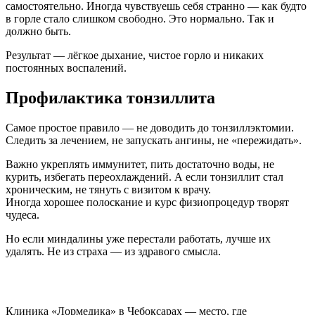
самостоятельно. Иногда чувствуешь себя странно — как будто
в горле стало слишком свободно. Это нормально. Так и
должно быть.
Результат — лёгкое дыхание, чистое горло и никаких
постоянных воспалений.
Профилактика тонзиллита
Самое простое правило — не доводить до тонзиллэктомии.
Следить за лечением, не запускать ангины, не «пережидать».
Важно укреплять иммунитет, пить достаточно воды, не
курить, избегать переохлаждений. А если тонзиллит стал
хроническим, не тянуть с визитом к врачу.
Иногда хорошее полоскание и курс физиопроцедур творят
чудеса.
Но если миндалины уже перестали работать, лучше их
удалять. Не из страха — из здравого смысла.
Почему стоит обратиться в Лормедика
Клиника «Лормедика» в Чебоксарах — место, где